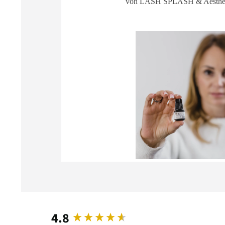
von LASH SPLASH & Aesthet
4.8
New content loaded