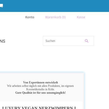
{{currency}}{{discount}} undefined
🚚
View Cart
Konto
Warenkorb
(
0
)
Kasse
UNS
Von Expertinnen entwickelt
Wir arbeiten selbst täglich mit allen Produkten, im eigenen
Kosmetikstudio in Köln.
Gute Qualität ist für uns unumgänglich!
LUXURY VEGAN NERZWIMPERN I